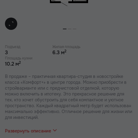
Подъезд
Жилая площадь
2
3
6.3 м
Площадь кухни
2
10.2 м
В продаже – практичная квартира-студия в новостройке
класса «Комфорт+» в центре города. Можно приобрести в
стройварианте или с предчистовой отделкой, которую
можно включить в ипотеку. Это прекрасное решение для
тех, кто хочет обустроить для себя компактное и уютное
пространство. Каждый квадратный метр будет использован
максимально эффективно. Отличное решение для жизни или
для инвестиций.
В наших ЖК действуют индивидуальные акции и скидки, в
отделе продаж Вас проконсультируют по актуальным
Развернуть описание
предложениям.