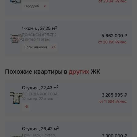
от 29 841 ₽/мес.
Гардероб
+1
Паркинг
2
1-комн.
, 37,25 м
ДОНСКОЙ АРБАТ 2,
5 662 000 ₽
2 литер, 11 этаж
от 20 150 ₽/мес.
Большая кухня
+2
Паркинг
Не угловая
Похожие квартиры в
других
ЖК
2
Студия
, 22,43 м
ЛЕГЕНДА РОСТОВА,
3 285 995 ₽
10 литер, 22 этаж
от 11 694 ₽/мес.
+5
Видовая квартира
Вид на 2 стороны
2
Студия
, 26,42 м
Паркинг
Грин Парк, 1 литер,
3 300 000 ₽