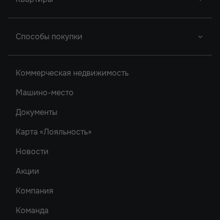
Новый Проект
Легенда Ростова
Грин Парк
Новый Проект
Сердце Ростова
Студии
2
Способы покупки
Новый Проект
Однокомнатные
Акватория
Донской Арбат 2
Двухкомнатные
Ипотека
Кристалл-2
Коммерческая недвижимость
Донской Арбат
Трехкомнатные
Роял Тауэрс
Машино-место
Рубин
Документы
Карта «Лояльность»
Новости
Акции
Компания
Команда