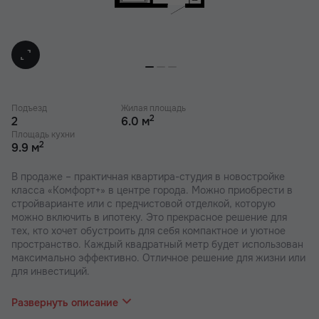
Подъезд
Жилая площадь
2
2
6.0 м
Площадь кухни
2
9.9 м
В продаже – практичная квартира-студия в новостройке
класса «Комфорт+» в центре города. Можно приобрести в
стройварианте или с предчистовой отделкой, которую
можно включить в ипотеку. Это прекрасное решение для
тех, кто хочет обустроить для себя компактное и уютное
пространство. Каждый квадратный метр будет использован
максимально эффективно. Отличное решение для жизни или
для инвестиций.
В наших ЖК действуют индивидуальные акции и скидки, в
отделе продаж Вас проконсультируют по актуальным
Развернуть описание
предложениям.