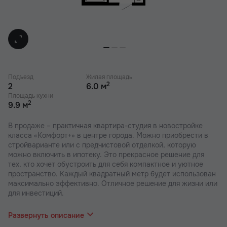
Подъезд
Жилая площадь
2
2
6.0 м
Площадь кухни
2
9.9 м
В продаже – практичная квартира-студия в новостройке
класса «Комфорт+» в центре города. Можно приобрести в
стройварианте или с предчистовой отделкой, которую
можно включить в ипотеку. Это прекрасное решение для
тех, кто хочет обустроить для себя компактное и уютное
пространство. Каждый квадратный метр будет использован
максимально эффективно. Отличное решение для жизни или
для инвестиций.
В наших ЖК действуют индивидуальные акции и скидки, в
отделе продаж Вас проконсультируют по актуальным
Развернуть описание
предложениям.