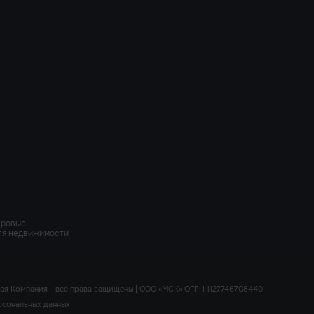
фровые
ля недвижимости
ая Компания - все права защищены | ООО «МСК» ОГРН 1127746708440
рсональных данных