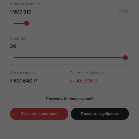
Квартиры разных форматов
Первый взнос, ₽
20%
Срок, лет
Сумма кредита
Ежемесячный платеж
7 631 640 ₽
от 45 706 ₽
Показать 10 предложений
Заказ консультации
Получить одобрение