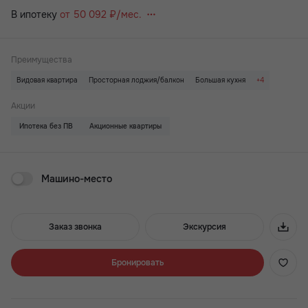
В ипотеку
от 50 092 ₽/мес.
Преимущества
Видовая квартира
Просторная лоджия/балкон
Большая кухня
+4
Вид на 2 стороны
Паркинг
Терраса
Детский сад на территории ЖК
Акции
Ипотека без ПВ
Акционные квартиры
Машино-место
Заказ звонка
Экскурсия
Бронировать