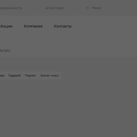
недвижимость
Агентствам
Меню
Акции
Компания
Контакты
 ТАУЭРС
ира
Гардероб
Паркинг
Бизнес-класс