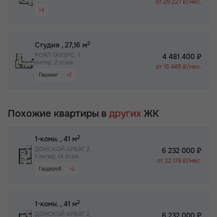
от 29 227 ₽/мес.
+4
Раздельный санузел
Гардероб
Паркинг
2
Студия
, 27,16 м
Бизнес-класс
РОЯЛ ТАУЭРС, 1
4 481 400 ₽
литер, 2 этаж
от 15 465 ₽/мес.
Паркинг
+2
Не угловая
Бизнес-класс
Похожие квартиры в
других
ЖК
2
1-комн.
, 41 м
ДОНСКОЙ АРБАТ 2,
6 232 000 ₽
1 литер, 14 этаж
от 22 178 ₽/мес.
Гардероб
+2
Паркинг
Не угловая
2
1-комн.
, 41 м
ДОНСКОЙ АРБАТ 2,
6 232 000 ₽