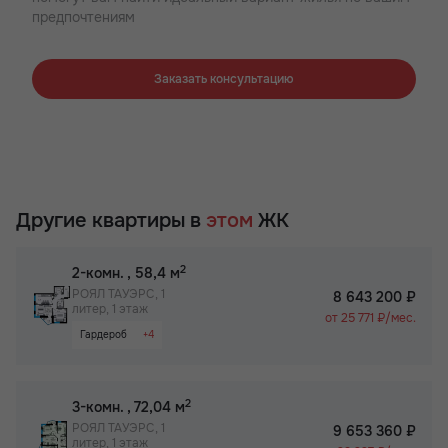
предпочтениям
Заказать консультацию
Другие квартиры в
этом
ЖК
2
2-комн.
, 58,4 м
РОЯЛ ТАУЭРС, 1
8 643 200 ₽
литер, 1 этаж
от 25 771 ₽/мес.
Гардероб
+4
Большая кухня
Паркинг
2
3-комн.
, 72,04 м
Вид на Дон
РОЯЛ ТАУЭРС, 1
9 653 360 ₽
литер, 1 этаж
Бизнес-класс