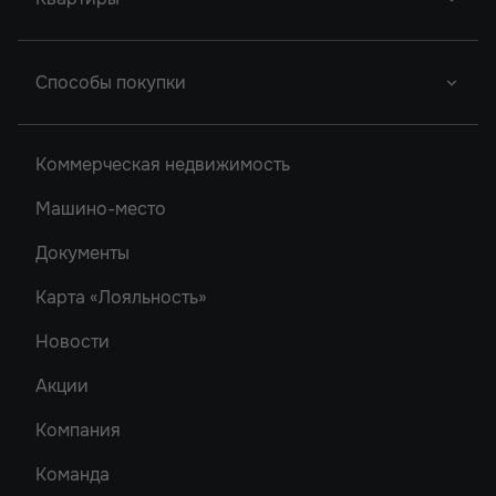
Новый Проект
Легенда Ростова
Грин Парк
Новый Проект
Сердце Ростова
Студии
2
Способы покупки
Новый Проект
Однокомнатные
Акватория
Донской Арбат 2
Двухкомнатные
Ипотека
Кристалл-2
Коммерческая недвижимость
Донской Арбат
Трехкомнатные
Роял Тауэрс
Машино-место
Рубин
Документы
Карта «Лояльность»
Новости
Акции
Компания
Команда