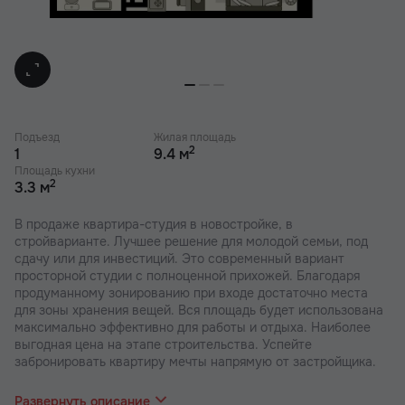
Подъезд
Жилая площадь
2
1
9.4 м
Площадь кухни
2
3.3 м
В продаже квартира-студия в новостройке, в
стройварианте. Лучшее решение для молодой семьи, под
сдачу или для инвестиций. Это современный вариант
просторной студии с полноценной прихожей. Благодаря
продуманному зонированию при входе достаточно места
для зоны хранения вещей. Вся площадь будет использована
максимально эффективно для работы и отдыха. Наиболее
выгодная цена на этапе строительства. Успейте
забронировать квартиру мечты напрямую от застройщика.
В наших ЖК действуют индивидуальные акции и скидки. В
отделе продаж вас проконсультируют по актуальным
Развернуть описание