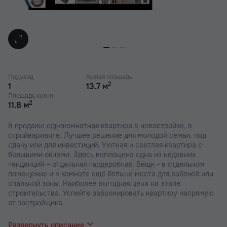
Подъезд
Жилая площадь
2
1
13.7 м
Площадь кухни
2
11.8 м
В продаже однокомнатная квартира в новостройке, в
стройварианте. Лучшее решение для молодой семьи, под
сдачу или для инвестиций. Уютная и светлая квартира с
большими окнами. Здесь воплощена одна из недавних
тенденций – отдельная гардеробная. Вещи - в отдельном
помещение и в комнате ещё больше места для рабочей или
спальной зоны. Наиболее выгодная цена на этапе
строительства. Успейте забронировать квартиру напрямую
от застройщика.
В наших ЖК действуют индивидуальные акции и скидки. В
отделе продаж вас проконсультируют по актуальным
Развернуть описание