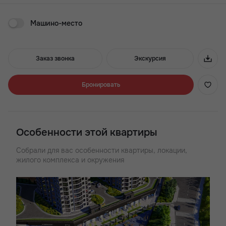
до трёхкомнатных лотов площадью от 24 до 72 кв. м. Все
четыре корпуса строятся одним этапом.
Машино-место
Преимущества ЖК Royal Towers:
- 3 минуты до проспекта Стачки
Заказ звонка
Экскурсия
- Хорошая транспортная доступность
- Широкий выбор планировок
- Детские и воркаут зоны
Бронировать
- Квартиры с большими окнами
- Лаунж-двор с кинотеатром
- ТРЦ в стилобатной части
- Подземный паркинг
Особенности этой квартиры
Собрали для вас особенности квартиры, локации,
жилого комплекса и окружения