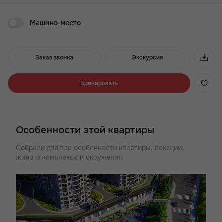
до трёхкомнатных лотов площадью от 24 до 72 кв. м. Все
четыре корпуса строятся одним этапом.
Машино-место
Преимущества ЖК Royal Towers:
- 3 минуты до проспекта Стачки
Заказ звонка
Экскурсия
- Хорошая транспортная доступность
- Широкий выбор планировок
- Детские и воркаут зоны
Бронировать
- Квартиры с большими окнами
- Лаунж-двор с кинотеатром
- ТРЦ в стилобатной части
- Подземный паркинг
Особенности этой квартиры
Собрали для вас особенности квартиры, локации,
жилого комплекса и окружения