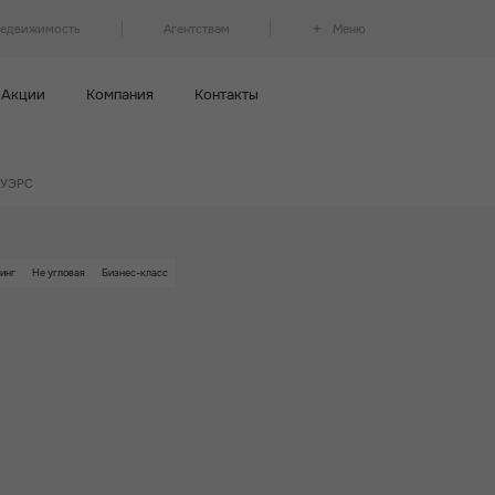
недвижимость
Агентствам
Меню
Акции
Компания
Контакты
ТАУЭРС
инг
Не угловая
Бизнес-класс