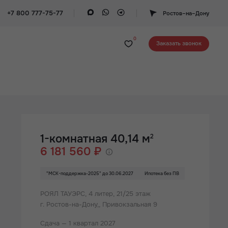
+7 800 777-75-77
Ростов–на–Дону
0
Заказать звонок
1-комнатная 40,14 м
2
6 181 560 ₽
"МСК-поддержка-2025" до 30.06.2027
Ипотека без ПВ
РОЯЛ ТАУЭРС,
4 литер, 21/25 этаж
г. Ростов-на-Дону,, Привокзальная 9
Сдача — 1 квартал 2027