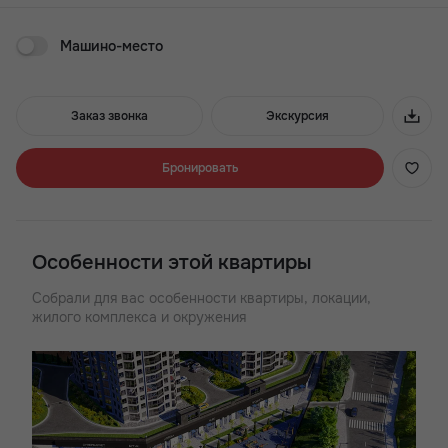
до трёхкомнатных лотов площадью от 24 до 72 кв. м. Все
четыре корпуса строятся одним этапом.
Машино-место
Преимущества ЖК Royal Towers:
- 3 минуты до проспекта Стачки
Заказ звонка
Экскурсия
- Хорошая транспортная доступность
- Широкий выбор планировок
- Детские и воркаут зоны
Бронировать
- Квартиры с большими окнами
- Лаунж-двор с кинотеатром
- ТРЦ в стилобатной части
- Подземный паркинг
Особенности этой квартиры
Собрали для вас особенности квартиры, локации,
жилого комплекса и окружения