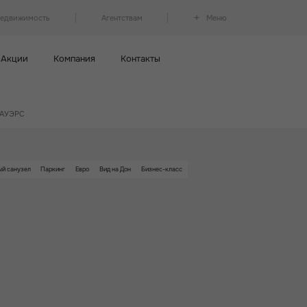
недвижимость
Агентствам
Меню
Акции
Компания
Контакты
 ТАУЭРС
ый санузел
Паркинг
Евро
Вид на Дон
Бизнес-класс