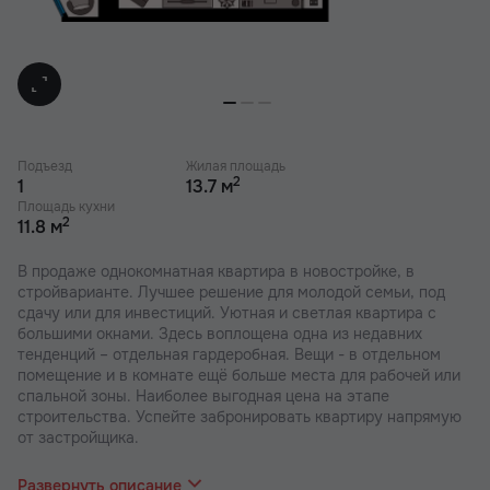
Подъезд
Жилая площадь
2
1
13.7 м
Площадь кухни
2
11.8 м
В продаже однокомнатная квартира в новостройке, в
стройварианте. Лучшее решение для молодой семьи, под
сдачу или для инвестиций. Уютная и светлая квартира с
большими окнами. Здесь воплощена одна из недавних
тенденций – отдельная гардеробная. Вещи - в отдельном
помещение и в комнате ещё больше места для рабочей или
спальной зоны. Наиболее выгодная цена на этапе
строительства. Успейте забронировать квартиру напрямую
от застройщика.
В наших ЖК действуют индивидуальные акции и скидки. В
отделе продаж вас проконсультируют по актуальным
Развернуть описание