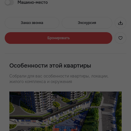
Машино-место
четыре корпуса строятся одним этапом.
Преимущества ЖК Royal Towers:
Заказ звонка
Экскурсия
- 3 минуты до проспекта Стачки
- Хорошая транспортная доступность
- Широкий выбор планировок
Бронировать
- Детские и воркаут зоны
- Квартиры с большими окнами
- Лаунж-двор с кинотеатром
- ТРЦ в стилобатной части
Особенности этой квартиры
- Подземный паркинг
Собрали для вас особенности квартиры, локации,
жилого комплекса и окружения