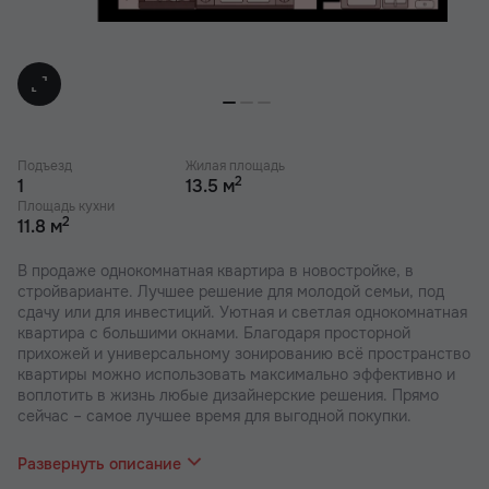
Подъезд
Жилая площадь
2
1
13.5 м
Площадь кухни
2
11.8 м
В продаже однокомнатная квартира в новостройке, в
стройварианте. Лучшее решение для молодой семьи, под
сдачу или для инвестиций. Уютная и светлая однокомнатная
квартира с большими окнами. Благодаря просторной
прихожей и универсальному зонированию всё пространство
квартиры можно использовать максимально эффективно и
воплотить в жизнь любые дизайнерские решения. Прямо
сейчас – самое лучшее время для выгодной покупки.
В наших ЖК действуют индивидуальные акции и скидки. В
отделе продаж вас проконсультируют по актуальным
Развернуть описание
предложениям.