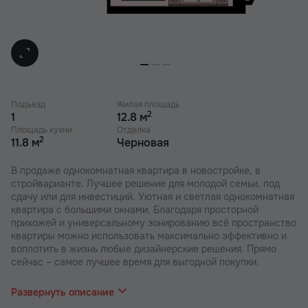
Подъезд
Жилая площадь
2
1
12.8 м
Площадь кухни
Отделка
2
11.8 м
Черновая
В продаже однокомнатная квартира в новостройке, в
стройварианте. Лучшее решение для молодой семьи, под
сдачу или для инвестиций. Уютная и светлая однокомнатная
квартира с большими окнами. Благодаря просторной
прихожей и универсальному зонированию всё пространство
квартиры можно использовать максимально эффективно и
воплотить в жизнь любые дизайнерские решения. Прямо
сейчас – самое лучшее время для выгодной покупки.
В наших ЖК действуют индивидуальные акции и скидки. В
отделе продаж вас проконсультируют по актуальным
Развернуть описание
предложениям.