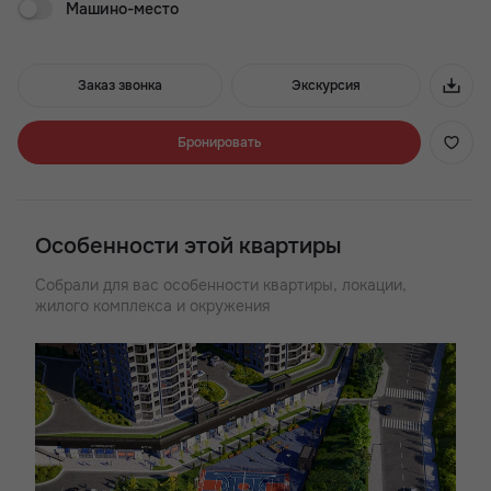
Машино-место
четыре корпуса строятся одним этапом.
Преимущества ЖК Royal Towers:
Заказ звонка
Экскурсия
- 3 минуты до проспекта Стачки
- Хорошая транспортная доступность
- Широкий выбор планировок
Бронировать
- Детские и воркаут зоны
- Квартиры с большими окнами
- Лаунж-двор с кинотеатром
- ТРЦ в стилобатной части
Особенности этой квартиры
- Подземный паркинг
Собрали для вас особенности квартиры, локации,
жилого комплекса и окружения