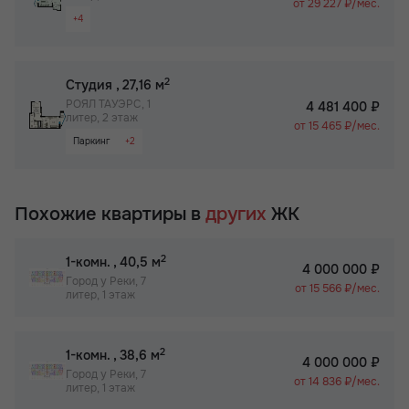
от 29 227 ₽/мес.
+4
Раздельный санузел
Гардероб
Паркинг
2
Студия
, 27,16 м
Бизнес-класс
РОЯЛ ТАУЭРС, 1
4 481 400 ₽
литер, 2 этаж
от 15 465 ₽/мес.
Паркинг
+2
Не угловая
Бизнес-класс
Похожие квартиры в
других
ЖК
2
1-комн.
, 40,5 м
4 000 000 ₽
Город у Реки, 7
от 15 566 ₽/мес.
литер, 1 этаж
2
1-комн.
, 38,6 м
4 000 000 ₽
Город у Реки, 7
от 14 836 ₽/мес.
литер, 1 этаж