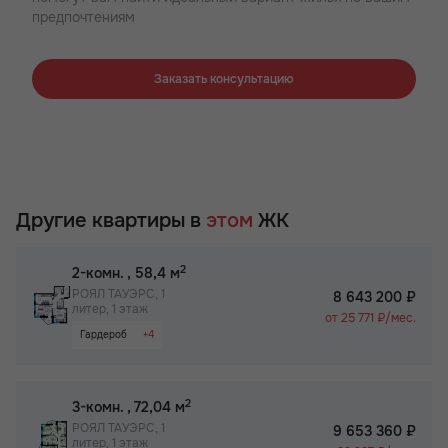
предпочтениям
Заказать консультацию
Другие квартиры в
этом
ЖК
2
2-комн.
, 58,4 м
РОЯЛ ТАУЭРС, 1
8 643 200 ₽
литер, 1 этаж
от 25 771 ₽/мес.
Гардероб
+4
Большая кухня
Паркинг
2
3-комн.
, 72,04 м
Вид на Дон
РОЯЛ ТАУЭРС, 1
9 653 360 ₽
литер, 1 этаж
Бизнес-класс