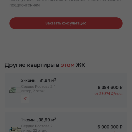
предпочтениям
Заказать консультацию
Другие квартиры в
этом
ЖК
2
2-комн.
, 81,94 м
Сердце Ростова 2, 1
8 394 600 ₽
литер, 2 этаж
от 29 874 ₽/мес.
+7
Видовая квартира
Просторная лоджия/балкон
2
1-комн.
, 38,99 м
Большая кухня
Сердце Ростова 2, 1
6 000 000 ₽
литер, 22 этаж
Вид на 2 стороны