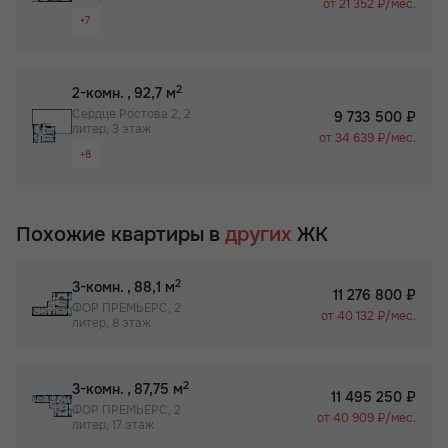
от 21 352 ₽/мес.
+7
Паркинг
Терраса
Видовая квартира
Детский сад на территории ЖК
Просторная лоджия/балкон
2
2-комн.
, 92,7 м
Большая кухня
Сердце Ростова 2, 2
9 733 500 ₽
литер, 3 этаж
Вид на 2 стороны
от 34 639 ₽/мес.
+8
Паркинг
Терраса
Видовая квартира
Детский сад на территории ЖК
Гардероб
Похожие квартиры в
других
ЖК
Просторная лоджия/балкон
Большая кухня
2
3-комн.
, 88,1 м
11 276 800 ₽
Вид на 2 стороны
ФОР ПРЕМЬЕРС, 2
от 40 132 ₽/мес.
литер, 8 этаж
Паркинг
Терраса
Детский сад на территории ЖК
2
3-комн.
, 87,75 м
11 495 250 ₽
ФОР ПРЕМЬЕРС, 2
от 40 909 ₽/мес.
литер, 17 этаж