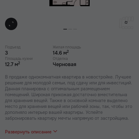
Подъезд
Жилая площадь
2
3
14.6 м
Площадь кухни
Отделка
2
12.7 м
Черновая
В продаже однокомнатная квартира в новостройке. Лучшее
решение для молодой семьи, под сдачу или для инвестиций.
Данная планировка с оптимальным размещением
помещений. Широкая прихожая достаточно вместительна
для хранения вещей. Также в основной комнате выделено
место для хранения вещей или рабочей зоны, так, чтобы это
дополняло интерьер вашей квартиры. Успейте
забронировать квартиру мечты напрямую от застройщика.
В наших ЖК действуют индивидуальные акции и скидки. В
отделе продаж вас проконсультируют по актуальным
Развернуть описание
предложениям.