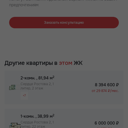
предпочтениям
Заказать консультацию
Другие квартиры в
этом
ЖК
2
2-комн.
, 81,94 м
Сердце Ростова 2, 1
8 394 600 ₽
литер, 2 этаж
от 29 874 ₽/мес.
+7
Видовая квартира
Просторная лоджия/балкон
2
1-комн.
, 38,99 м
Большая кухня
Сердце Ростова 2, 1
6 000 000 ₽
литер, 22 этаж
Вид на 2 стороны