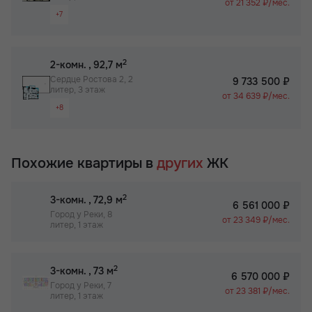
от 21 352 ₽/мес.
+7
Паркинг
Терраса
Видовая квартира
Детский сад на территории ЖК
Просторная лоджия/балкон
2
2-комн.
, 92,7 м
Большая кухня
Сердце Ростова 2, 2
9 733 500 ₽
литер, 3 этаж
Вид на 2 стороны
от 34 639 ₽/мес.
+8
Паркинг
Терраса
Видовая квартира
Детский сад на территории ЖК
Гардероб
Похожие квартиры в
других
ЖК
Просторная лоджия/балкон
Большая кухня
2
3-комн.
, 72,9 м
6 561 000 ₽
Вид на 2 стороны
Город у Реки, 8
от 23 349 ₽/мес.
литер, 1 этаж
Паркинг
Терраса
Детский сад на территории ЖК
2
3-комн.
, 73 м
6 570 000 ₽
Город у Реки, 7
от 23 381 ₽/мес.
литер, 1 этаж