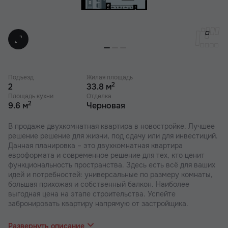
Подъезд
Жилая площадь
2
2
33.8 м
Площадь кухни
Отделка
2
9.6 м
Черновая
В продаже двухкомнатная квартира в новостройке. Лучшее
решение решение для жизни, под сдачу или для инвестиций.
Данная планировка – это двухкомнатная квартира
евроформата и современное решение для тех, кто ценит
функциональность пространства. Здесь есть всё для ваших
идей и потребностей: универсальные по размеру комнаты,
большая прихожая и собственный балкон. Наиболее
выгодная цена на этапе строительства. Успейте
забронировать квартиру напрямую от застройщика.
В наших ЖК действуют индивидуальные акции и скидки. В
отделе продаж вас проконсультируют по актуальным
Развернуть описание