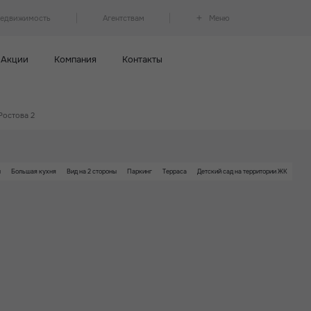
недвижимость
Агентствам
Меню
Акции
Компания
Контакты
Ростова 2
н
Большая кухня
Вид на 2 стороны
Паркинг
Терраса
Детский сад на территории ЖК