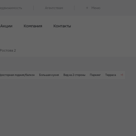
недвижимость
Агентствам
Меню
Акции
Компания
Контакты
 Ростова 2
Просторная лоджия/балкон
Большая кухня
Вид на 2 стороны
Паркинг
Терраса
+1
Детский сад на территории ЖК