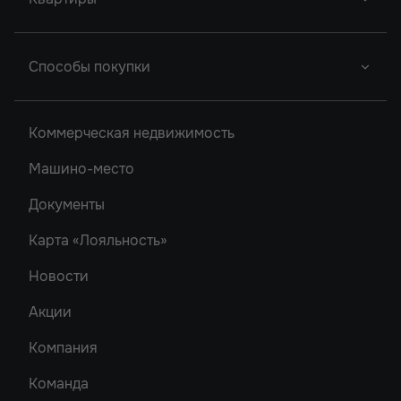
Новый Проект
Легенда Ростова
Грин Парк
Новый Проект
Сердце Ростова
Студии
2
Способы покупки
Новый Проект
Однокомнатные
Акватория
Донской Арбат 2
Двухкомнатные
Ипотека
Кристалл-2
Коммерческая недвижимость
Донской Арбат
Трехкомнатные
Роял Тауэрс
Машино-место
Рубин
Документы
Карта «Лояльность»
Новости
Акции
Компания
Команда