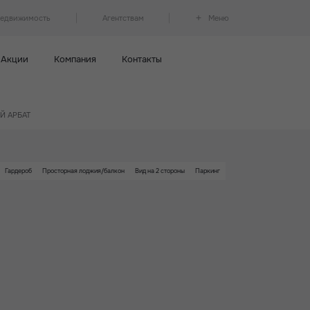
недвижимость
Агентствам
Меню
Акции
Компания
Контакты
ОЙ АРБАТ
Гардероб
Просторная лоджия/балкон
Вид на 2 стороны
Паркинг