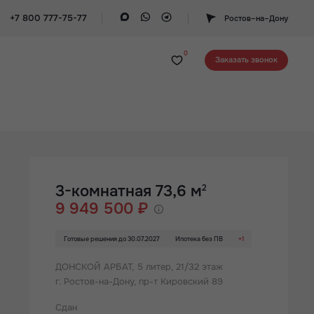
+7 800 777-75-77
Ростов–на–Дону
0
Заказать звонок
3-комнатная 73,6 м
2
9 949 500 ₽
Готовые решения до 30.07.2027
Ипотека без ПВ
+1
ДОНСКОЙ АРБАТ,
5 литер, 21/32 этаж
г. Ростов-на-Дону, пр-т Кировский 89
Сдан