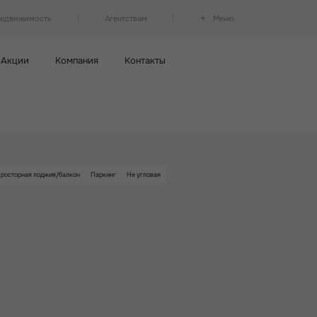
недвижимость
Агентствам
Меню
Акции
Компания
Контакты
росторная лоджия/балкон
Паркинг
Не угловая