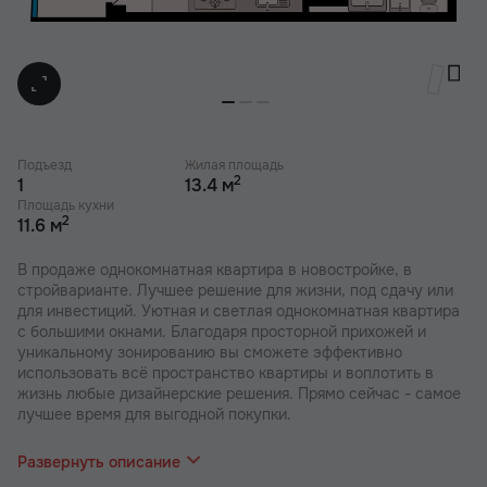
Подъезд
Жилая площадь
2
1
13.4 м
Площадь кухни
2
11.6 м
В продаже однокомнатная квартира в новостройке, в
стройварианте. Лучшее решение для жизни, под сдачу или
для инвестиций. Уютная и светлая однокомнатная квартира
с большими окнами. Благодаря просторной прихожей и
уникальному зонированию вы сможете эффективно
использовать всё пространство квартиры и воплотить в
жизнь любые дизайнерские решения. Прямо сейчас - самое
лучшее время для выгодной покупки.
В наших ЖК действуют индивидуальные акции и скидки. В
отделе продаж вас проконсультируют по актуальным
Развернуть описание
предложениям.