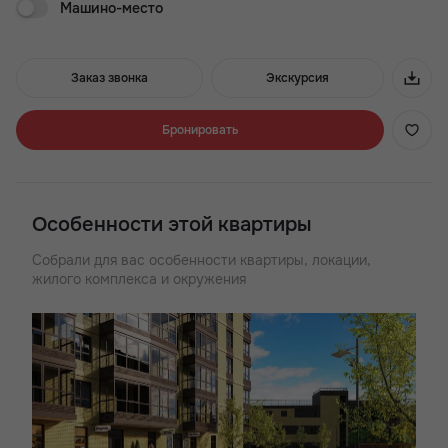
Машино-место
Жилой комплекс-небоскрёб «Донской Арбат» в центральном
Кировском районе, в непосредственной близости к
Ростовскому ипподрому. Отлично подходит тем, кому важна
близость развитой городской инфраструктуры, где есть
Заказ звонка
Экскурсия
выбор школ, детских садов и лечебных и спортивных
учреждений. Рядом находится бассейн «Волна» и стадион
«Динамо». В жилом комплексе спроектированы студии,
Бронировать
одно-, двух-и трёхкомнатные квартиры площадью от 21 до 76
кв.м. Предусмотрены коммерческие помещения под
магазины, автономная котельная, надземный паркинг.
Современный жилой комплекс класса «комфорт+»
Особенности этой квартиры
Собрали для вас особенности квартиры, локации,
жилого комплекса и окружения