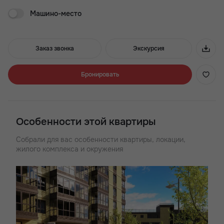
Машино-место
Жилой комплекс-небоскрёб «Донской Арбат» в центральном
Кировском районе, в непосредственной близости к
Ростовскому ипподрому. Отлично подходит тем, кому важна
близость развитой городской инфраструктуры, где есть
Заказ звонка
Экскурсия
выбор школ, детских садов и лечебных и спортивных
учреждений. Рядом находится бассейн «Волна» и стадион
«Динамо». В жилом комплексе спроектированы студии,
Бронировать
одно-, двух-и трёхкомнатные квартиры площадью от 21 до 76
кв.м. Предусмотрены коммерческие помещения под
магазины, автономная котельная, надземный паркинг.
Современный жилой комплекс класса «комфорт+»
Особенности этой квартиры
Собрали для вас особенности квартиры, локации,
жилого комплекса и окружения