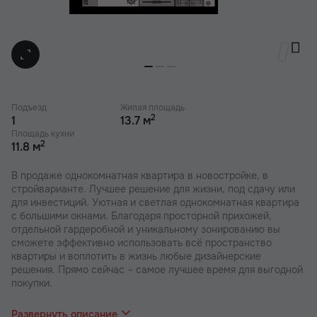
Подъезд
Жилая площадь
2
1
13.7 м
Площадь кухни
2
11.8 м
В продаже однокомнатная квартира в новостройке, в
стройварианте. Лучшее решение для жизни, под сдачу или
для инвестиций. Уютная и светлая однокомнатная квартира
с большими окнами. Благодаря просторной прихожей,
отдельной гардеробной и уникальному зонированию вы
сможете эффективно использовать всё пространство
квартиры и воплотить в жизнь любые дизайнерские
решения. Прямо сейчас – самое лучшее время для выгодной
покупки.
В наших ЖК действуют индивидуальные акции и скидки. В
отделе продаж вас проконсультируют по актуальным
Развернуть описание