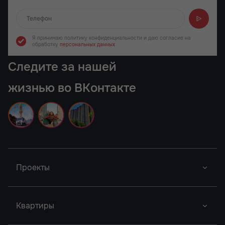
Отправляем...
Я принимаю политику конфиденциальности
и даю согласие на
обработку
персональных данных
Следите за нашей
жизнью во ВКонтакте
Проекты
Донской Арбат 2
Роял Тауэрс
Новый Проект
Квартиры
Донской Арбат
Город У Реки
Новый Проект