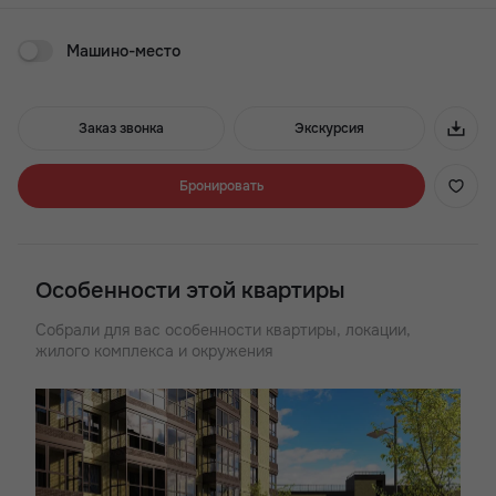
• более 20 вариантов планировок;
Машино-место
Жилой комплекс-небоскрёб «Донской Арбат» в центральном
Кировском районе, в непосредственной близости к
Ростовскому ипподрому. Отлично подходит тем, кому важна
близость развитой городской инфраструктуры, где есть
Заказ звонка
Экскурсия
выбор школ, детских садов и лечебных и спортивных
учреждений. Рядом находится бассейн «Волна» и стадион
«Динамо». В жилом комплексе спроектированы студии,
Бронировать
одно-, двух-и трёхкомнатные квартиры площадью от 21 до 76
кв.м. Предусмотрены коммерческие помещения под
магазины, автономная котельная, надземный паркинг.
Современный жилой комплекс класса «комфорт+»
Особенности этой квартиры
Собрали для вас особенности квартиры, локации,
жилого комплекса и окружения