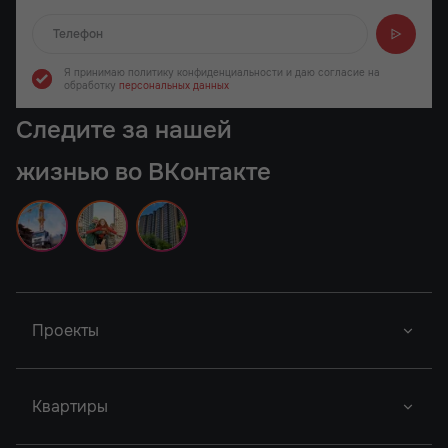
Отправляем...
Я принимаю политику конфиденциальности
и даю согласие на
обработку
персональных данных
Следите за нашей
жизнью во ВКонтакте
Проекты
Новый Проект
Фор Премьерс
Город У Реки
Квартиры
Новый Проект
Легенда Ростова
Грин Парк