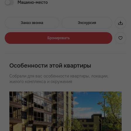
Машино-место
Жилой комплекс-небоскрёб «Донской Арбат» в центральном
Кировском районе, в непосредственной близости к
Ростовскому ипподрому. Отлично подходит тем, кому важна
близость развитой городской инфраструктуры, где есть
Заказ звонка
Экскурсия
выбор школ, детских садов и лечебных и спортивных
учреждений. Рядом находится бассейн «Волна» и стадион
«Динамо». В жилом комплексе спроектированы студии,
Бронировать
одно-, двух-и трёхкомнатные квартиры площадью от 21 до 76
кв.м. Предусмотрены коммерческие помещения под
магазины, автономная котельная, надземный паркинг.
Современный жилой комплекс класса «комфорт+»
Особенности этой квартиры
Собрали для вас особенности квартиры, локации,
жилого комплекса и окружения