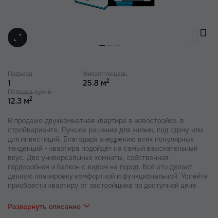
Подъезд
Жилая площадь
2
1
25.8 м
Площадь кухни
2
12.3 м
В продаже двухкомнатная квартира в новостройке, в
стройварианте. Лучшее решение для жизни, под сдачу или
для инвестиций. Благодаря внедрению всех популярных
тенденций - квартира подойдёт на самый взыскательный
вкус. Две универсальные комнаты, собственная
гардеробная и балкон с видом на город. Всё это делает
данную планировку комфортной и функциональной. Успейте
приобрести квартиру от застройщика по доступной цене.
В наших ЖК действуют индивидуальные акции и скидки. В
отделе продаж вас проконсультируют по актуальным
Развернуть описание
предложениям.