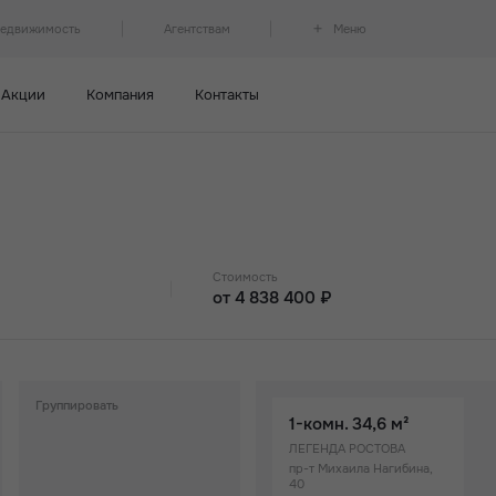
недвижимость
Агентствам
Меню
Акции
Компания
Контакты
Стоимость
от 4 838 400 ₽
ность
От 4 млн
От 5 млн
Группировать
1-комн.
34,6 м²
ЛЕГЕНДА РОСТОВА
пр-т Михаила Нагибина,
40
Точная стоимость