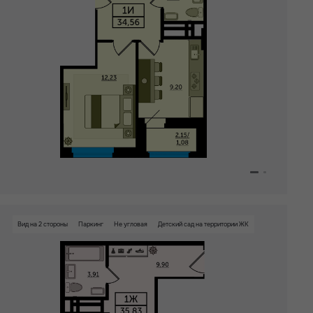
В любое время
Сдан
Кварталы
2026
Все
Кварталы
2027
Все
1
3
Кварталы
2028
Все
1
Кварталы
Все
4
Расширения
Вид на Дон
Вид на 2 стороны
Паркинг
Не угловая
Детский сад на территории ЖК
Терраса
Видовая квартира
Собственный спортзал в
ЖК