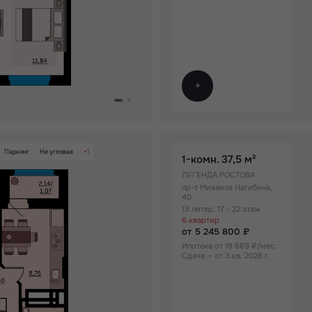
Паркинг
Не угловая
+1
1-комн.
37,5 м²
 территории ЖК
ЛЕГЕНДА РОСТОВА
пр-т Михаила Нагибина,
40
13 литер, 17 - 22 этаж
6 квартир
от 5 245 800 ₽
Ипотека от 18 669 ₽/мес.
Сдача — от 3 кв. 2026 г.