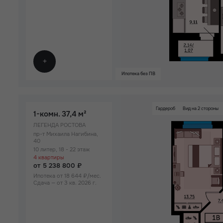
Ипотека без ПВ
Гардероб
Вид на 2 стороны
1-комн.
37,4 м²
Детский сад на
ЛЕГЕНДА РОСТОВА
пр-т Михаила Нагибина,
40
10 литер, 18 - 22 этаж
4 квартиры
от 5 238 800 ₽
Ипотека от 18 644 ₽/мес.
Сдача — от 3 кв. 2026 г.