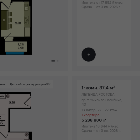
Ипотека от 17 852 ₽/мес.
Сдача — от 3 кв. 2026 г.
овая
Детский сад на территории ЖК
1-комн.
37,4 м²
ЛЕГЕНДА РОСТОВА
пр-т Михаила Нагибина,
40
13 литер, 22 - 22 этаж
1 квартира
5 238 800 ₽
Ипотека 18 644 ₽/мес.
Сдача — от 3 кв. 2026 г.