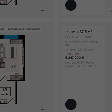
Ип
овая
Детский сад на территории ЖК
1-комн.
37,5 м²
ЛЕГЕНДА РОСТОВА
пр-т Михаила Нагибина,
40
13 литер, 22 - 22 этаж
1 квартира
5 247 200 ₽
Ипотека 18 674 ₽/мес.
Сдача — от 3 кв. 2026 г.