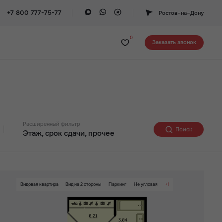
+7 800 777-75-77
Ростов–на–Дону
0
Заказать звонок
Расширенный фильтр
Поиск
Этаж, срок сдачи, прочее
Этаж
12
22
Видовая квартира
Вид на 2 стороны
Паркинг
Не угловая
+1
Детский сад на территории ЖК
Срок сдачи