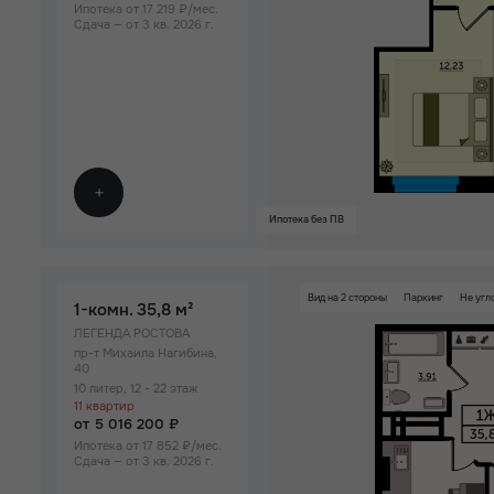
Ипотека от 17 219 ₽/мес.
Сдача — от 3 кв. 2026 г.
Ипотека без ПВ
Вид на 2 стороны
Паркинг
Не угл
1-комн.
35,8 м²
ЛЕГЕНДА РОСТОВА
пр-т Михаила Нагибина,
40
10 литер, 12 - 22 этаж
11 квартир
от 5 016 200 ₽
Ипотека от 17 852 ₽/мес.
Сдача — от 3 кв. 2026 г.