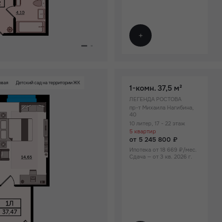
овая
Детский сад на территории ЖК
1-комн.
37,5 м²
ЛЕГЕНДА РОСТОВА
пр-т Михаила Нагибина,
40
10 литер, 17 - 22 этаж
5 квартир
от 5 245 800 ₽
Ипотека от 18 669 ₽/мес.
Сдача — от 3 кв. 2026 г.