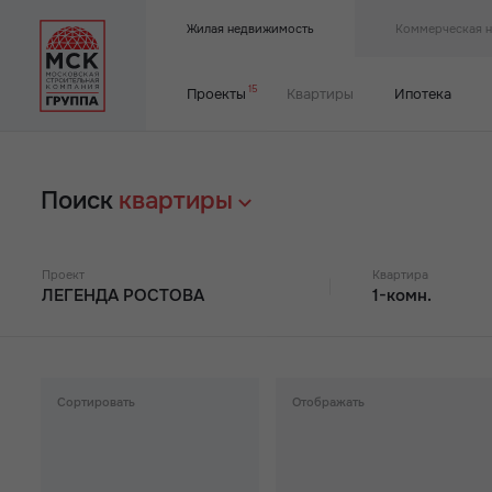
Жилая недвижимость
Коммерческая 
15
Проекты
Квартиры
Ипотека
Поиск
квартиры
Проект
Квартира
ЛЕГЕНДА РОСТОВА
1-комн.
Любой
Любая комнат
ДОНСКОЙ АРБАТ 2
Студия
Сортировать
Отображать
Корпуса
ДОНСКОЙ АРБАТ
1-комнатная
Все
1
2
Корпуса
ФОР ПРЕМЬЕРС
2-комнатная
Все
3
5