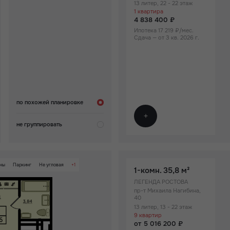
13 литер, 22 - 22 этаж
4 838 400
5 411 520
1 квартира
4 838 400 ₽
Ипотека 17 219 ₽/мес.
Сдача — от 3 кв. 2026 г.
38
по похожей планировке
не группировать
оны
Паркинг
Не угловая
+1
1-комн.
35,8 м²
 территории ЖК
ЛЕГЕНДА РОСТОВА
пр-т Михаила Нагибина,
40
13 литер, 13 - 22 этаж
9 квартир
от 5 016 200 ₽