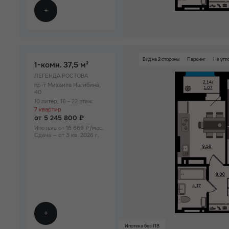
Вид на 2 стороны
Паркинг
Не угл
1-комн.
37,5 м²
ЛЕГЕНДА РОСТОВА
пр-т Михаила Нагибина,
40
10 литер, 16 - 22 этаж
7 квартир
от 5 245 800 ₽
Ипотека от 18 669 ₽/мес.
Сдача — от 3 кв. 2026 г.
Ипотека без ПВ