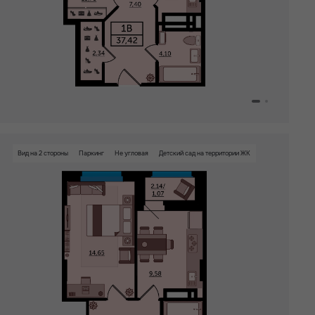
Паркинг
Вид на 2 стороны
Паркинг
Не угловая
Детский сад на территории ЖК