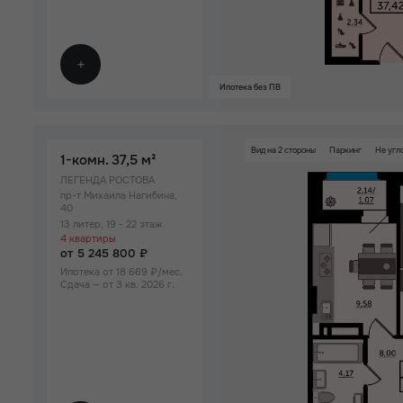
Ипотека без ПВ
Вид на 2 стороны
Паркинг
Не угл
1-комн.
37,5 м²
ЛЕГЕНДА РОСТОВА
пр-т Михаила Нагибина,
40
13 литер, 19 - 22 этаж
4 квартиры
от 5 245 800 ₽
Ипотека от 18 669 ₽/мес.
Сдача — от 3 кв. 2026 г.