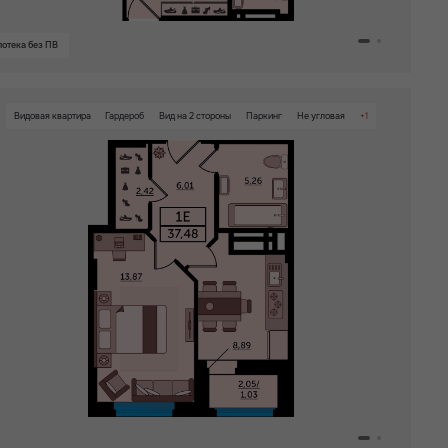
отека без ПВ
Видовая квартира
Гардероб
Вид на 2 стороны
Паркинг
Не угловая
+1
Детский сад на территории ЖК