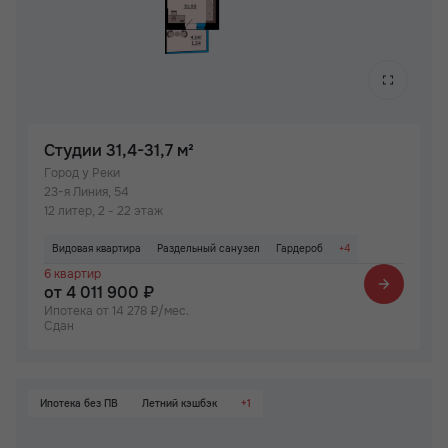
Студии
31,4-31,7 м²
Город у Реки
23-я Линия, 54
12 литер, 2 - 22 этаж
Видовая квартира
Раздельный санузел
Гардероб
+4
6 квартир
Паркинг
Не угловая
Детский сад на территории ЖК
от 4 011 900 ₽
Рядом детский сад
Ипотека от 14 278 ₽/мес.
Сдан
Ипотека без ПВ
Летний кэшбэк
+1