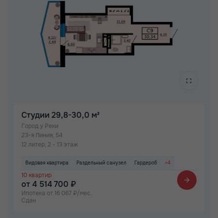
Студии
29,8-30,0 м²
Город у Реки
23-я Линия, 54
12 литер, 2 - 13 этаж
Видовая квартира
Раздельный санузел
Гардероб
+4
10 квартир
Паркинг
Не угловая
Детский сад на территории ЖК
от 4 514 700 ₽
Рядом детский сад
Ипотека от 16 067 ₽/мес.
Сдан