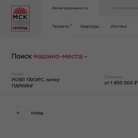
Жилая недвижимость
Коммерческая 
15
Проекты
Квартиры
Ипотека
Поиск
машино-места
Проект
Стоимость
РОЯЛ ТАУЭРС, литер
от 1 400 000 ₽
ПАРКИНГ
ДОНСКОЙ АРБАТ 2
От 1 млн
Корпуса
ДОНСКОЙ АРБАТ
От 2 млн
Назад
1
2
Корпуса
ФОР ПРЕМЬЕРС
От 3 млн
8
Корпуса
ЛЕГЕНДА РОСТОВА
1
2,3