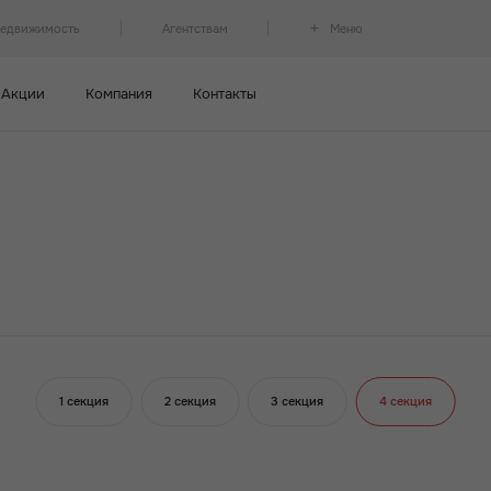
недвижимость
Агентствам
Меню
Акции
Компания
Контакты
1 секция
2 секция
3 секция
4 секция